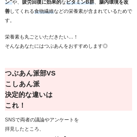
ン”
や、
疲労回復に効果的
な
ビタミンB群
、
腸内環境を改
善
してくれる
食物繊維
などの栄養素が含まれているためで
す。
栄養素も丸ごといただきたい…！
そんなあなたにはつぶあんをおすすめします◎
つぶあん派部VS
こしあん派
決定的な違いは
これ！
SNSで両者の議論やアンケートを
拝見したところ、